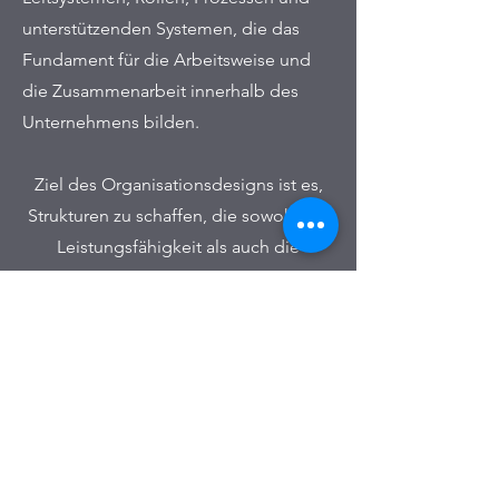
unterstützenden Systemen, die das
Fundament für die Arbeitsweise und
die Zusammenarbeit innerhalb des
Unternehmens bilden.
Ziel des Organisationsdesigns ist es,
Strukturen zu schaffen, die sowohl die
Leistungsfähigkeit als auch die
Effizienz der Organisation fördern und
gleichzeitig eine hohe Agilität
ermöglichen.
Durch diese gezielte Ausrichtung wird
das effektive und effiziente Erreichen
strategischer Ziele unterstützt. Darüber
hinaus trägt ein durchdachtes